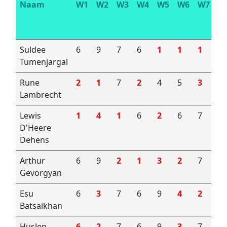
Naam
W1
W2
W3
W4
W5
W6
W7
W
Suldee
6
9
7
6
1
1
1
1
Tumenjargal
Rune
2
1
7
2
4
5
3
3
Lambrecht
Lewis
1
4
1
6
2
6
7
6
D'Heere
Dehens
Arthur
6
9
2
1
3
2
7
6
Gevorgyan
Esu
6
3
7
6
9
4
2
4
Batsaikhan
Huslen
6
2
7
6
9
3
7
2