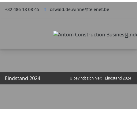
+32 486 18 08 45
oswald.de.winne@telenet.be
Eindstand 2024
U bevindt zich hier:
Eindstand 2024