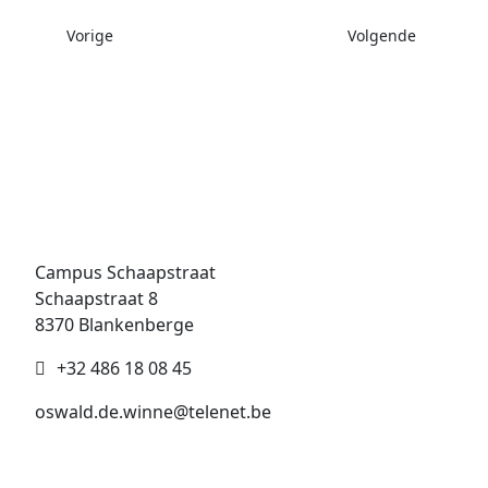
Vorig artikel: Zomertornooi 2023 Eindstand
Volgende artikel: 
Vorige
Volgende
Campus Schaapstraat
Schaapstraat 8
8370 Blankenberge
+32 486 18 08 45
oswald.de.winne@telenet.be