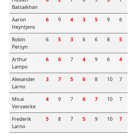
Batsaikhan
Aaron
6
9
4
3
5
9
6
6
Heyntjens
Robin
6
5
3
6
6
8
5
5
Persyn
Arthur
6
6
7
4
9
6
4
6
Lampo
Alexander
3
7
5
6
8
10
7
6
Larno
Micai
4
9
7
6
7
10
7
6
Vervaecke
Frederik
5
8
7
5
9
10
7
6
Larno