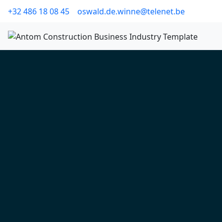
+32 486 18 08 45
oswald.de.winne@telenet.be