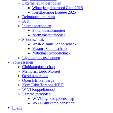
Externe jeugdtoernooien
Winterjeugdtoernooi Gent 2026
Kersttoernooi Brugge 2025
Debutantencriterium
BJK
Interne toernooien
Sinterklaastornooien
Nieuwjaarstornooien
Schoolschaak
West-Vlaams Schoolschaak
Vlaams Schoolschaak
Nationaal Schoolschaak
Ligakampioenschappen
Volwassenen
Clubkampioenschap
Memorial Ludo Monset
Oostkusttornooi
Open Blankenberge
Kom Erbij Tornooi (KET)
W-Vl Koppeltornooi
Externe tornooien
W-Vl Ligakampioenschap
W-Vl Blitzkampioenschap
Login