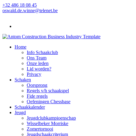
+32 486 18 08 45
oswald.de.winne@telenet.be
Home
Info Schaakclub
Ons Team
Onze leden
Lid worden?
Privacy
Schaken
Oorsprong
Regels v/h schaakspel
Fide regels
Oefeningen Chessbase
Schaakkalender
Jeugd
Jeugdclubkampioenschap
Wisselbeker Morriske
Zomertornooi
Jeugdschaakcriterium